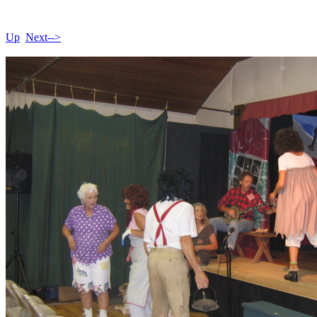
Up
Next-->